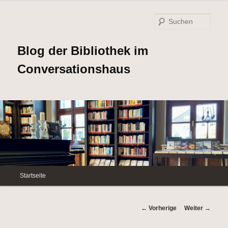
Such
Blog der Bibliothek im
Conversationshaus
Hauptmenü
Startseite
Zum
Inhalt
Beitrags-
←
Vorherige
Weiter
→
Navigation