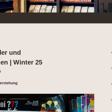
ler und
n | Winter 25
5
ferstehung