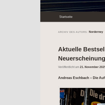
Hauptmenü
Startseite
Zum
Zum
Inhalt
sekundären
Norderney
ARCHIV DES AUTORS:
wechseln
Inhalt
Aktuelle Bestsel
wechseln
Neuerscheinunge
Veröffentlicht am
21. November 202
Andreas Eschbach – Die Au