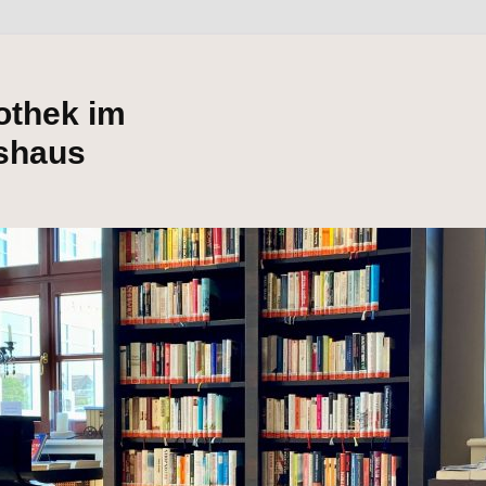
iothek im
shaus