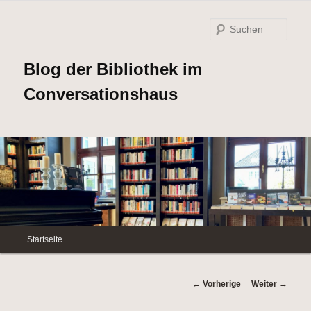
Such
Blog der Bibliothek im
Conversationshaus
Hauptmenü
Startseite
Zum
Inhalt
Beitrags-
←
Vorherige
Weiter
→
Navigation