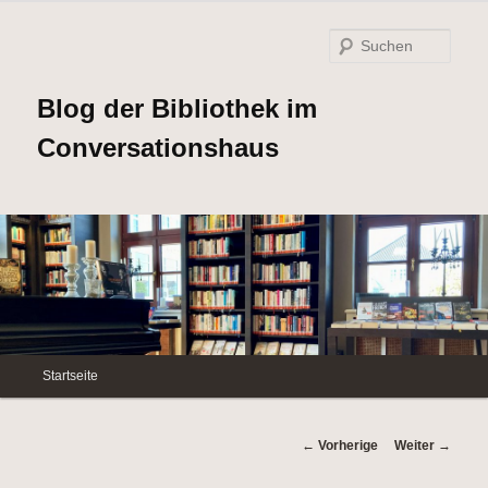
Such
Blog der Bibliothek im
Conversationshaus
Hauptmenü
Startseite
Zum
Inhalt
Beitrags-
←
Vorherige
Weiter
→
Navigation