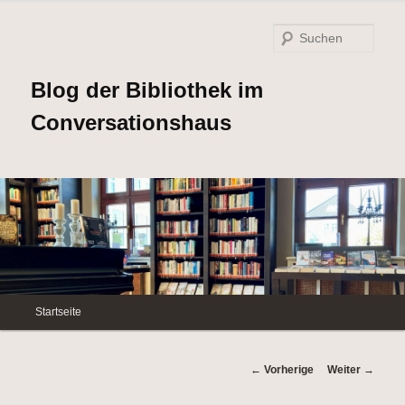
Such
Blog der Bibliothek im
Conversationshaus
Hauptmenü
Startseite
Zum
Inhalt
Beitrags-
←
Vorherige
Weiter
→
Navigation