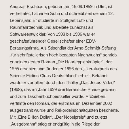
Andreas Eschbach, geboren am 15.09.1959 in Ulm, ist
verheiratet, hat einen Sohn und schreibt seit seinem 12.
Lebensjahr. Er studierte in Stuttgart Luft- und
Raumfahrttechnik und arbeitete zunächst als
Softwareentwickler. Von 1993 bis 1996 war er
geschäftsführender Gesellschafter einer EDV-
Beratungsfirma. Als Stipendiat der Arno-Schmidt-Stiftung
„für schriftstellerisch hoch begabten Nachwuchs“ schrieb
er seinen ersten Roman „Die Haarteppichknüpfer“, der
1995 erschien und für den er 1996 den „Literaturpreis des
Science Fiction-Clubs Deutschland“ erhielt. Bekannt
wurde er vor allem durch den Thriller „Das Jesus-Video“
(1998), das im Jahr 1999 drei literarische Preise gewann
und zum Taschenbuchbestseller wurde. ProSieben
verfilmte den Roman, der erstmals im Dezember 2002
ausgestrahlt wurde und Rekordeinschaltquoten bescherte.
Mit „Eine Billion Dollar“, „Der Nobelpreis“ und zuletzt
„Ausgebrannt“ stieg er endgültig in die Riege der