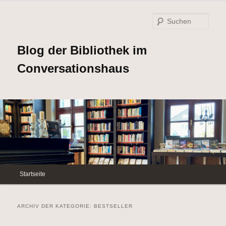
Such
Blog der Bibliothek im
Conversationshaus
Hauptmenü
Startseite
Zum
Zum
Inhalt
sekundären
ARCHIV DER KATEGORIE:
BESTSELLER