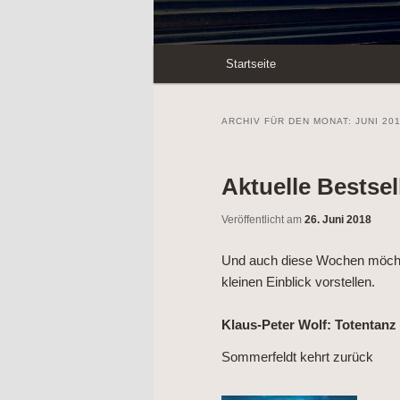
Hauptmenü
Startseite
Zum
Zum
Inhalt
sekundären
ARCHIV FÜR DEN MONAT:
JUNI 20
wechseln
Inhalt
Aktuelle Bestsel
wechseln
Veröffentlicht am
26. Juni 2018
Und auch diese Wochen möchten
kleinen Einblick vorstellen.
Klaus-Peter Wolf: Totentanz
Sommerfeldt kehrt zurück