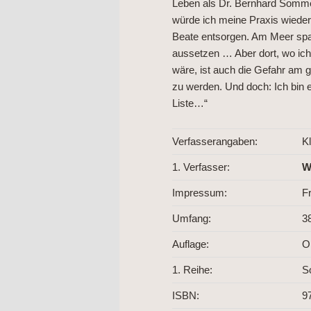
Leben als Dr. Bernhard Somme
würde ich meine Praxis wiede
Beate entsorgen. Am Meer sp
aussetzen … Aber dort, wo ich 
wäre, ist auch die Gefahr am g
zu werden. Und doch: Ich bin e
Liste…“
Verfasserangaben:
K
1. Verfasser:
W
Impressum:
F
Umfang:
3
Auflage:
O
1. Reihe:
S
ISBN:
9