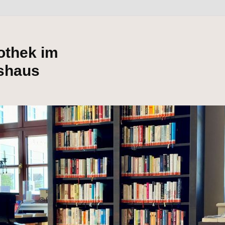
iothek im
shaus