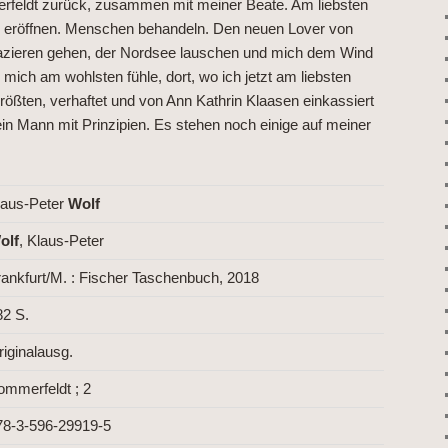
rfeldt zurück, zusammen mit meiner Beate. Am liebsten
r eröffnen. Menschen behandeln. Den neuen Lover von
azieren gehen, der Nordsee lauschen und mich dem Wind
mich am wohlsten fühle, dort, wo ich jetzt am liebsten
rößten, verhaftet und von Ann Kathrin Klaasen einkassiert
in Mann mit Prinzipien. Es stehen noch einige auf meiner
laus-Peter
Wolf
olf
, Klaus-Peter
rankfurt/M. : Fischer Taschenbuch, 2018
82 S.
riginalausg.
ommerfeldt ; 2
78-3-596-29919-5