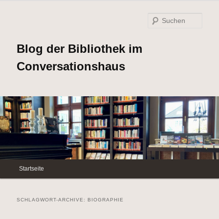
Such
Blog der Bibliothek im
Conversationshaus
Hauptmenü
Startseite
Zum
Zum
Inhalt
sekundären
SCHLAGWORT-ARCHIVE:
BIOGRAPHIE