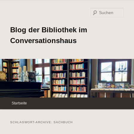
Such
Blog der Bibliothek im
Conversationshaus
Hauptmenü
Startseite
Zum
Zum
Inhalt
sekundären
SCHLAGWORT-ARCHIVE:
SACHBUCH