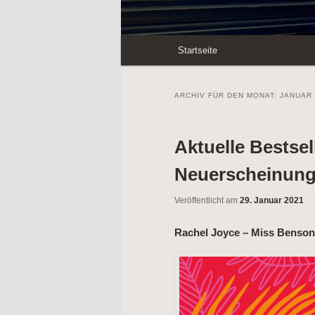
Hauptmenü
Startseite
Zum
Zum
Inhalt
sekundären
ARCHIV FÜR DEN MONAT:
JANUAR 
wechseln
Inhalt
Aktuelle Bestsel
wechseln
Neuerscheinung
Veröffentlicht am
29. Januar 2021
Rachel Joyce – Miss Benson