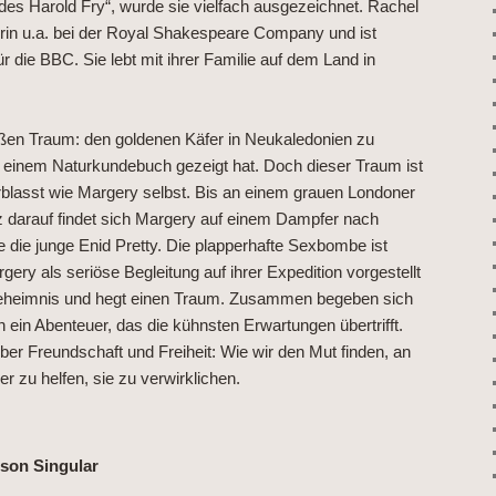
des Harold Fry“, wurde sie vielfach ausgezeichnet. Rachel
in u.a. bei der Royal Shakespeare Company und ist
ür die BBC. Sie lebt mit ihrer Familie auf dem Land in
ßen Traum: den goldenen Käfer in Neukaledonien zu
t in einem Naturkundebuch gezeigt hat. Doch dieser Traum ist
rblasst wie Margery selbst. Bis an einem grauen Londoner
z darauf findet sich Margery auf einem Dampfer nach
te die junge Enid Pretty. Die plapperhafte Sexbombe ist
ery als seriöse Begleitung auf ihrer Expedition vorgestellt
Geheimnis und hegt einen Traum. Zusammen begeben sich
n ein Abenteuer, das die kühnsten Erwartungen übertrifft.
er Freundschaft und Freiheit: Wie wir den Mut finden, an
 zu helfen, sie zu verwirklichen.
rson Singular