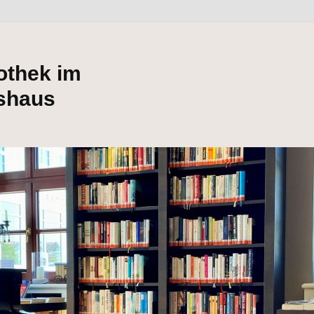
iothek im
shaus