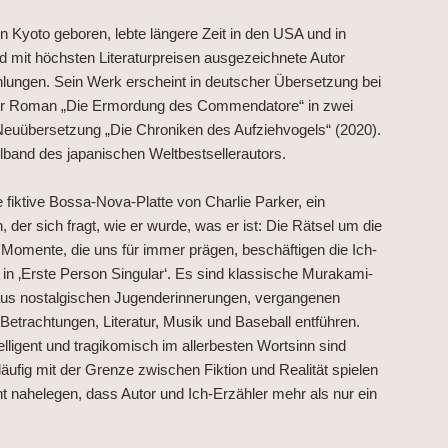
 Kyoto geboren, lebte längere Zeit in den USA und in
nd mit höchsten Literaturpreisen ausgezeichnete Autor
lungen. Sein Werk erscheint in deutscher Übersetzung bei
der Roman „Die Ermordung des Commendatore“ in zwei
Neuübersetzung „Die Chroniken des Aufziehvogels“ (2020).
lband des japanischen Weltbestsellerautors.
 fiktive Bossa-Nova-Platte von Charlie Parker, ein
 der sich fragt, wie er wurde, was er ist: Die Rätsel um die
omente, die uns für immer prägen, beschäftigen die Ich-
in ‚Erste Person Singular‘. Es sind klassische Murakami-
t aus nostalgischen Jugenderinnerungen, vergangenen
Betrachtungen, Literatur, Musik und Baseball entführen.
lligent und tragikomisch im allerbesten Wortsinn sind
läufig mit der Grenze zwischen Fiktion und Realität spielen
 nahelegen, dass Autor und Ich-Erzähler mehr als nur ein
.