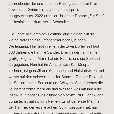
Jahresbestseller und mit dem Rheingau Literatur Preis
sowie dem Grimmelshausen Literaturpreis
ausgezeichnet. 2022 erschien ihr dritter Roman „Zur See”
– ebenfalls ein Nummer 1-Bestseller.
Die Fähre braucht vom Festland eine Stunde auf die
kleine Nordseeinsel, manchmal länger, je nach
Wellengang. Hier lebt in einem der zwei Dörfer seit fast
300 Jahren die Familie Sander. Drei Kinder hat Hanne
großgezogen, ihr Mann hat die Familie und die Seefahrt
aufgegeben. Nun hat ihr Ältester sein Kapitänspatent
verloren, ist gequält von Ahnungen und Flutstatistiken und
wartet auf den schwersten aller Stürme. Tochter Eske, die
im Seniorenheim Seeleute und Witwen pflegt, fürchtet die
Touristenströme mehr als das Wasser, weil mit ihnen die
Inselkultur längst zur Folklore verkommt. Nur Henrik, der
Jüngste, ist mit sich im Reinen. Er ist der erste Mann in
der Familie, den es nie auf ein Schiff gezogen hat, nur
immer an den Strand, wo er Treibgut sammelt. Im Laufe