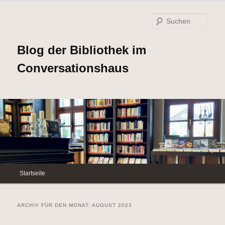
Such
Blog der Bibliothek im
Conversationshaus
Hauptmenü
Startseite
Zum
Zum
Inhalt
sekundären
ARCHIV FÜR DEN MONAT:
AUGUST 2023