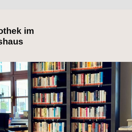
iothek im
shaus