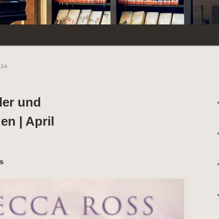
024
ler und
n | April
s