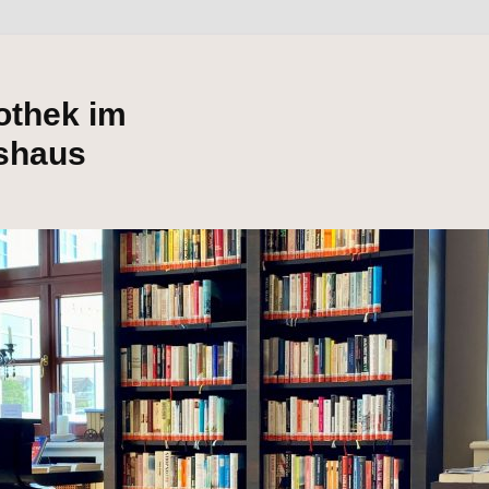
iothek im
shaus