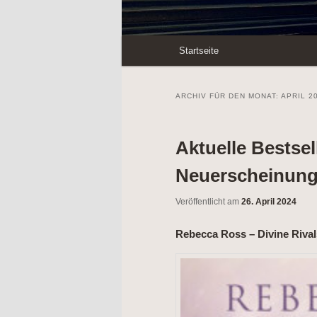
Hauptmenü
Startseite
Zum
Zum
Inhalt
sekundären
ARCHIV FÜR DEN MONAT:
APRIL 2
wechseln
Inhalt
Aktuelle Bestsel
wechseln
Neuerscheinunge
Veröffentlicht am
26. April 2024
Rebecca Ross – Divine Rival