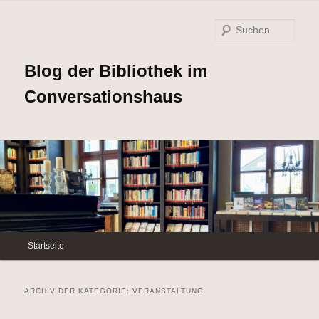
Such
Blog der Bibliothek im
Conversationshaus
Hauptmenü
Startseite
Zum
Zum
Inhalt
sekundären
ARCHIV DER KATEGORIE:
VERANSTALTUNG